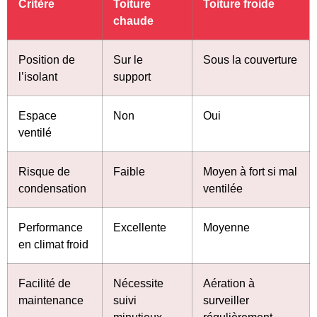
Critère
Toiture
Toiture froide
chaude
Position de
Sur le
Sous la couverture
l’isolant
support
Espace
Non
Oui
ventilé
Risque de
Faible
Moyen à fort si mal
condensation
ventilée
Performance
Excellente
Moyenne
en climat froid
Facilité de
Nécessite
Aération à
maintenance
suivi
surveiller
minutieux
régulièrement