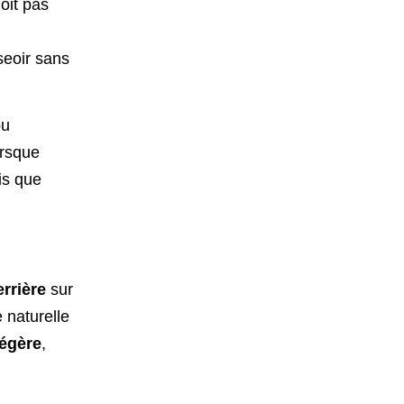
oit pas
seoir sans
ou
orsque
is que
errière
sur
 naturelle
égère
,