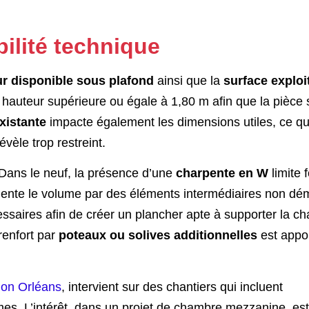
bilité technique
r disponible sous plafond
ainsi que la
surface exploi
auteur supérieure ou égale à 1,80 m afin que la pièce s
existante
impacte également les dimensions utiles, ce q
évèle trop restreint.
Dans le neuf, la présence d’une
charpente en W
limite 
gmente le volume par des éléments intermédiaires non dé
ssaires afin de créer un plancher apte à supporter la ch
renfort par
poteaux ou solives additionnelles
est appor
ion Orléans
, intervient sur des chantiers qui incluent
es. L’intérêt, dans un projet de chambre mezzanine, est 