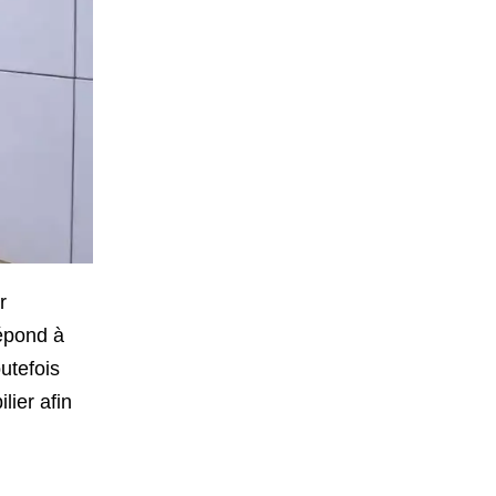
r
répond à
utefois
lier afin