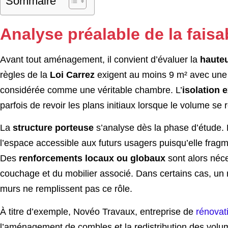
Sommaire
Analyse préalable de la faisa
Avant tout aménagement, il convient d’évaluer la
hauteu
règles de la
Loi Carrez
exigent au moins 9 m² avec une h
considérée comme une véritable chambre. L’
isolation 
parfois de revoir les plans initiaux lorsque le volume se r
La
structure porteuse
s’analyse dès la phase d’étude. 
l’espace accessible aux futurs usagers puisqu’elle fra
Des
renforcements locaux ou globaux
sont alors néce
couchage et du mobilier associé. Dans certains cas, un 
murs ne remplissent pas ce rôle.
À titre d’exemple, Novéo Travaux, entreprise de
rénovat
l’aménagement de combles et la redistribution des volum