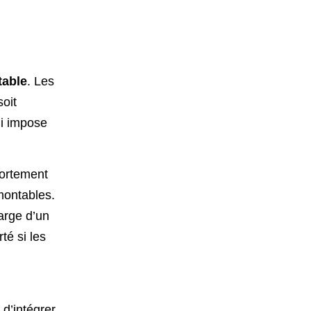
table
. Les
oit
ui impose
fortement
montables.
arge d’un
té si les
d’intégrer