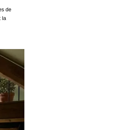
es de
 la