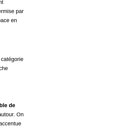
nt
ermise par
pace en
 catégorie
oche
uble de
 autour. On
 accentue