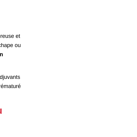
oreuse et
 chape ou
on
adjuvants
prématuré
u