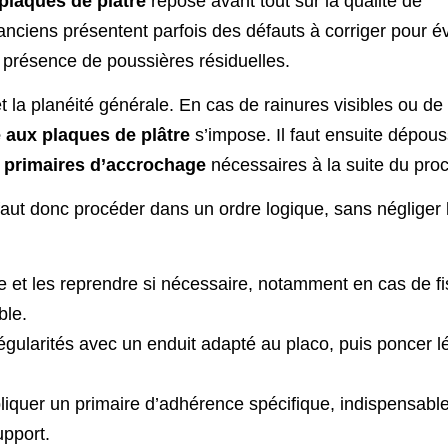
plaques de plâtre
repose avant tout sur la qualité de
ciens présentent parfois des défauts à corriger pour évi
a présence de poussières résiduelles.
et la planéité générale. En cas de rainures visibles ou de
 aux plaques de plâtre
s’impose. Il faut ensuite dépous
s
primaires d’accrochage
nécessaires à la suite du pro
 faut donc procéder dans un ordre logique, sans négliger
e et les reprendre si nécessaire, notamment en cas de fi
ble.
irrégularités avec un enduit adapté au placo, puis poncer
liquer un primaire d’adhérence spécifique, indispensabl
upport.