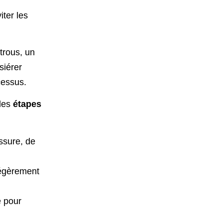
ter les
 trous, un
siérer
cessus.
 les
étapes
ssure, de
 légèrement
e pour