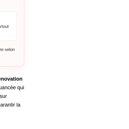
rtout
re selon
énovation
nuancée qui
sur
rantir la