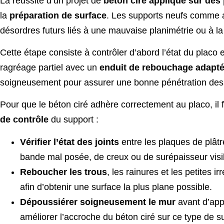
La réussite d’un projet de
béton ciré appliqué sur des 
la
préparation de surface
. Les supports neufs comme an
désordres futurs liés à une mauvaise planimétrie ou à l
Cette étape consiste à contrôler d’abord l’état du placo 
ragréage partiel avec un
enduit de rebouchage adapté
soigneusement pour assurer une bonne pénétration de
Pour que le béton ciré adhère correctement au placo, il
de contrôle
du support :
Vérifier l’état des joints
entre les plaques de plâtr
bande mal posée, de creux ou de surépaisseur visi
Reboucher les trous
, les rainures et les petites 
afin d’obtenir une surface la plus plane possible.
Dépoussiérer soigneusement le mur
avant d’app
améliorer l’accroche du béton ciré sur ce type de s