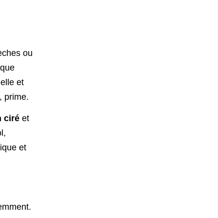
sèches ou
aque
elle et
, prime.
 ciré
et
l,
nique et
uemment.