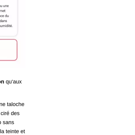
on
qu’aux
une taloche
 ciré des
o sans
a teinte et