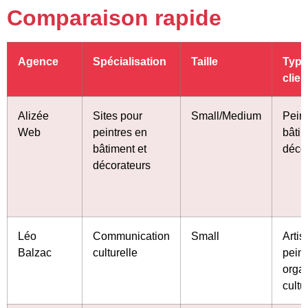
Comparaison rapide
Agence
Spécialisation
Taille
Type
clien
Alizée
Sites pour
Small/Medium
Peint
Web
peintres en
bâtim
bâtiment et
déco
décorateurs
Léo
Communication
Small
Artis
Balzac
culturelle
peint
organ
cultu