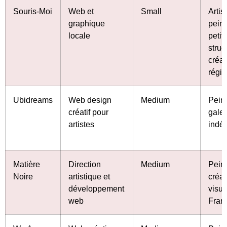
Souris-Moi
Web et
Small
Artis
graphique
peint
locale
petit
struc
créat
régi
Ubidreams
Web design
Medium
Peint
créatif pour
galer
artistes
indé
Matière
Direction
Medium
Peint
Noire
artistique et
créat
développement
visue
web
Fran