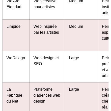
We Are
Web créative
Medium
Peint
Etendart
pour artistes
insti
artis
Limpide
Web inspirée
Medium
Peint
par les artistes
espa
cultu
WeDezign
Web design et
Large
Peint
SEO
prof
et ar
urba
La
Plateforme
Large
Peint
Fabrique
d’agences web
créat
du Net
design
cher
réali