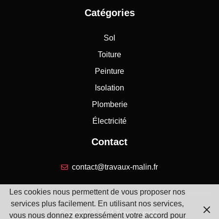
Catégories
Sol
Toiture
Peinture
Isolation
Plomberie
Électricité
Contact
contact@travaux-malin.fr
Les cookies nous permettent de vous proposer nos
services plus facilement. En utilisant nos services,
Copyright © 2024 Travaux malin
vous nous donnez expressément votre accord pour