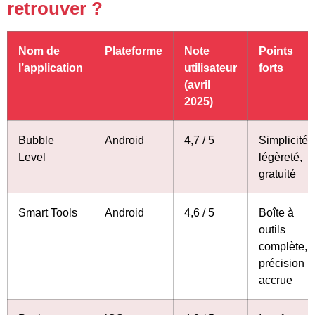
retrouver ?
Nom de
Plateforme
Note
Points
l’application
utilisateur
forts
(avril
2025)
Bubble
Android
4,7 / 5
Simplicité,
Level
légèreté,
gratuité
Smart Tools
Android
4,6 / 5
Boîte à
outils
complète,
précision
accrue