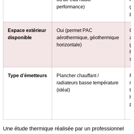
performance)
g
pr
Espace extérieur
Oui (permet PAC
O
disponible
aérothermique, géothermique
a
horizontale)
g
ho
su
Type d’émetteurs
Plancher chauffant /
R
radiateurs basse température
m
(idéal)
t
h
po
Une étude thermique réalisée par un professionnel