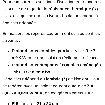
Pour comparer les solutions d’isolation entre poutres,
il est utile de regarder la
résistance thermique (R)
.
C’est elle qui indique le niveau d’isolation obtenu, à
épaisseur donnée.
En maison, les repères couramment utilisés sont les
suivants :
Plafond sous combles perdus
: viser
R ≥ 7
m²·K/W
pour une isolation réellement efficace.
Plafond sous rampants / combles aménagés
: viser
R ≥ 6 m²·K/W
.
L’épaisseur dépend du
lambda (λ)
de l’isolant. Pour
se repérer, avec un isolant courant autour de
λ =
0,035 à 0,040 W/m·K
, on est généralement sur :
R 6
: environ
21 à 24 cm