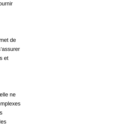
ournir
rmet de
s’assurer
s et
elle ne
complexes
es
les