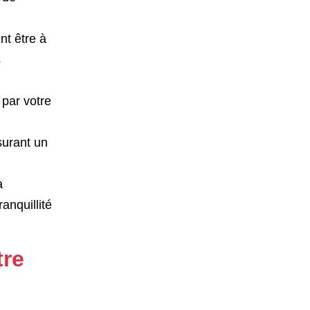
t être à
s
 par votre
surant un
a
anquillité
tre