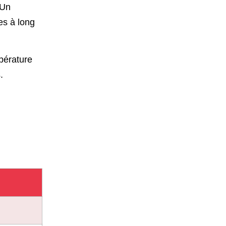
 Un
es à long
pérature
.