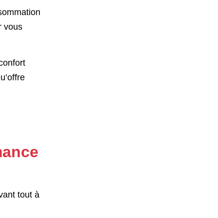
onsommation
r vous
confort
u’offre
rmance
vant tout à