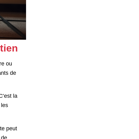
tien
re ou
ants de
C’est la
 les
te peut
 de