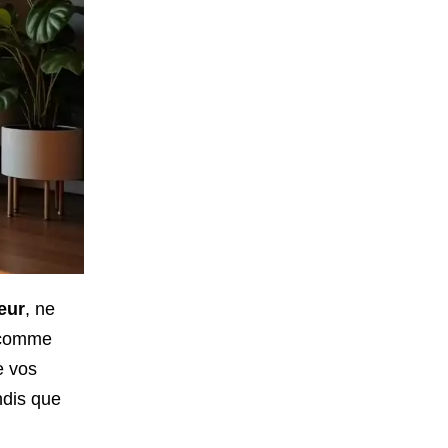
eur
, ne
e comme
e vos
ndis que